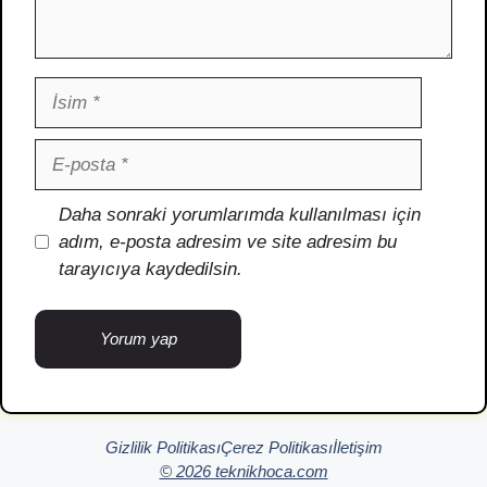
İsim
E-
posta
İnternet
Daha sonraki yorumlarımda kullanılması için
sitesi
adım, e-posta adresim ve site adresim bu
tarayıcıya kaydedilsin.
Gizlilik Politikası
Çerez Politikası
İletişim
© 2026 teknikhoca.com