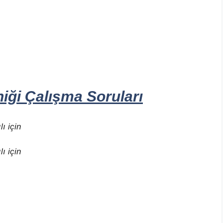
ği Çalışma Soruları
ı için
ı için