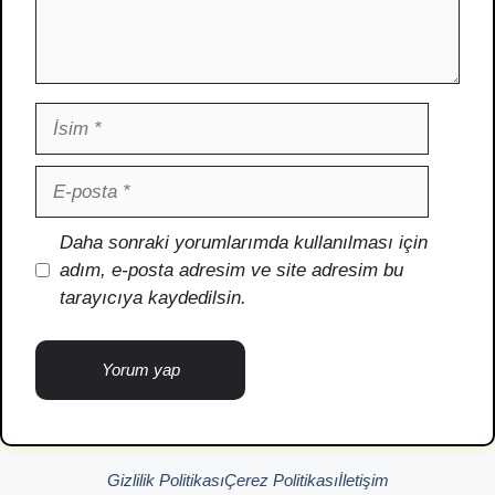
İsim
E-
posta
İnternet
Daha sonraki yorumlarımda kullanılması için
sitesi
adım, e-posta adresim ve site adresim bu
tarayıcıya kaydedilsin.
Gizlilik Politikası
Çerez Politikası
İletişim