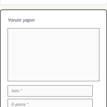
Yorum yapın
Yorum
İsim
E-