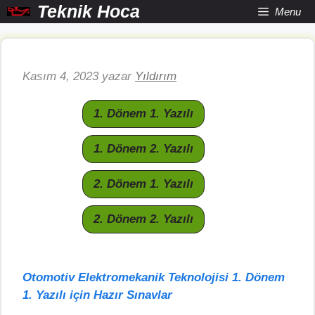
İçeriğe
Teknik Hoca
Menu
atla
Kasım 4, 2023
yazar
Yıldırım
1. Dönem 1. Yazılı
1. Dönem 2. Yazılı
2. Dönem 1. Yazılı
2. Dönem 2. Yazılı
Otomotiv Elektromekanik Teknolojisi 1. Dönem
1. Yazılı için Hazır Sınavlar