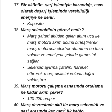
Bir akünün, şarj işlemiyle kazandığı, esas
olarak deşarj işleminde verebildiği
enerjiye ne denir.
Kapasite
Marş selenoidinin görevi nedir?
Marş şalteri aküden gelen akım ucu ile
marş motoru akım ucunu birleştirerek
marş motoruna elektrik akımının en kısa
yoldan ve emniyetli şekilde gitmesini
sağlar.
Selenoid ayırma çatalını hareket
ettirerek marş dişlisini volana doğru
yaklaştırır.
Marş motoru çalışma esnasında ortalama
ne kadar akım çeker?
120-220 amper
Marş devresinde akü ile marş selenoidi ve
2
şasi arasında kaç mm
lik kablo