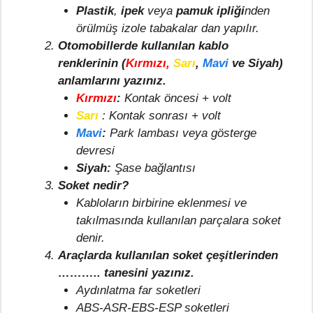
Plastik
,
ipek
veya
pamuk ipliği
nden
örülmüş izole tabakalar dan yapılır.
Otomobillerde kullanılan kablo
renklerinin (
Kırmızı,
Sarı
,
Mavi
ve Siyah)
anlamlarını yazınız.
Kırmızı
:
Kontak öncesi + volt
Sarı
: Kontak sonrası + volt
Mavi
:
Park lambası veya gösterge
devresi
Siyah:
Şase bağlantısı
Soket nedir?
Kabloların birbirine eklenmesi ve
takılmasında kullanılan parçalara soket
denir.
Araçlarda kullanılan soket çeşitlerinden
……….. tanesini yazınız.
Aydınlatma far soketleri
ABS-ASR-EBS-ESP soketleri